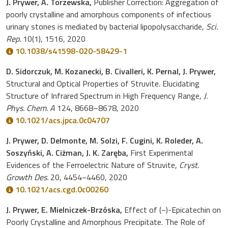
J. Prywer, A. Torzewska,
Publisher Correction: Aggregation of
poorly crystalline and amorphous components of infectious
urinary stones is mediated by bacterial lipopolysaccharide,
Sci.
Rep.
10(1), 1516, 2020
10.1038/s41598-020-58429-1
D. Sidorczuk, M. Kozanecki, B. Civalleri, K. Pernal, J. Prywer,
Structural and Optical Properties of Struvite. Elucidating
Structure of Infrared Spectrum in High Frequency Range,
J.
Phys. Chem. A
124, 8668–8678, 2020
10.1021/acs.jpca.0c04707
J. Prywer, D. Delmonte, M. Solzi, F. Cugini, K. Roleder, A.
Soszyński, A. Ciżman, J. K. Zaręba,
First Experimental
Evidences of the Ferroelectric Nature of Struvite,
Cryst.
Growth Des.
20, 4454−4460, 2020
10.1021/acs.cgd.0c00260
J. Prywer, E. Mielniczek-Brzóska,
Effect of (−)-Epicatechin on
Poorly Crystalline and Amorphous Precipitate. The Role of