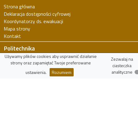
Strona główna
Deklaracja dostępności cyfrowej
Koordynatorzy ds. ewakuacji
Mapa strony
Kontakt
Politechnika
Używamy plików cookies aby usprawnić działanie
Politechnika Łódzka
Zezwalaj na
strony oraz zapamiętać Twoje preferowane
Wydział FTiMS
ciasteczka
analityczne
ustawienia.
Rozumiem
WIKAMP
virTUL
Znajdź pracownika
Zasoby
Wykaz czasopism punktowanych
Polska Bibliografia Naukowa
Narodowe Centrum Nauki
Narodowe Centrum Badań i Rozwoju