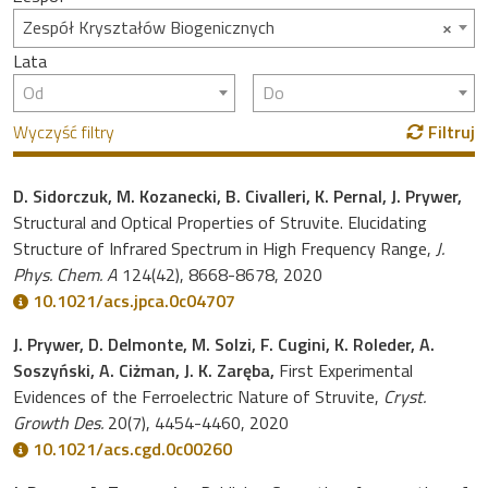
×
Zespół Kryształów Biogenicznych
Lata
Od
Do
Wyczyść filtry
Filtruj
D. Sidorczuk, M. Kozanecki, B. Civalleri, K. Pernal, J. Prywer,
Structural and Optical Properties of Struvite. Elucidating
Structure of Infrared Spectrum in High Frequency Range,
J.
Phys. Chem. A
124(42), 8668-8678, 2020
10.1021/acs.jpca.0c04707
J. Prywer, D. Delmonte, M. Solzi, F. Cugini, K. Roleder, A.
Soszyński, A. Ciżman, J. K. Zaręba,
First Experimental
Evidences of the Ferroelectric Nature of Struvite,
Cryst.
Growth Des.
20(7), 4454-4460, 2020
10.1021/acs.cgd.0c00260