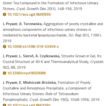
Green Tea Compound in the Formation of Infectious Urinary
Stones,
Cryst. Growth Des.
20(1), 148-156, 2019
10.1021/acs.cgd.9b00936
J. Prywer, A. Torzewska,
Aggregation of poorly crystalline and
amorphous components of infectious urinary stones is
mediated by bacterial lipopolysaccharide,
Sci. Rep.
9(1), 17061,
2019
10.1038/s41598-019-53359-z
J. Prywer, L. Sieroń, A. Czylkowska,
Struvite Grown in Gel, Its
Crystal Structure at 90 K and Thermoanalytical Study,
Crystals
9(2), 89, 2019
10.3390/cryst9020089
J. Prywer, E. Mielniczek-Brzóska,
Formation of Poorly
Crystalline and Amorphous Precipitate, a Component of
Infectious Urinary Stones: Role of Tetrasodium
Pyrophosphate,
Cryst. Growth Des.
19(2), 1048-1056, 2019
10.1021/acs.cgd.8b01581