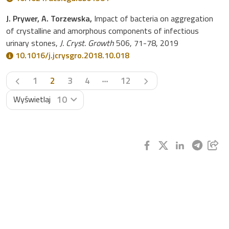
J. Prywer, A. Torzewska,
Impact of bacteria on aggregation
of crystalline and amorphous components of infectious
urinary stones,
J. Cryst. Growth
506, 71-78, 2019
10.1016/j.jcrysgro.2018.10.018
Poprzednia strona
Następna strona
1
2
3
4
12
10
Wyświetlaj