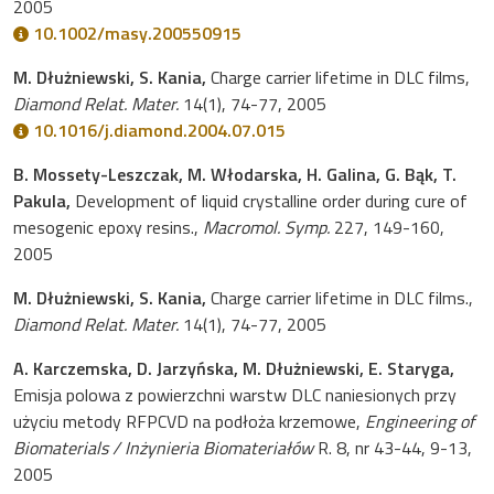
2005
10.1002/masy.200550915
M. Dłużniewski, S. Kania,
Charge carrier lifetime in DLC films,
Diamond Relat. Mater.
14(1), 74-77, 2005
10.1016/j.diamond.2004.07.015
B. Mossety-Leszczak, M. Włodarska, H. Galina, G. Bąk, T.
Pakula,
Development of liquid crystalline order during cure of
mesogenic epoxy resins.,
Macromol. Symp.
227, 149-160,
2005
M. Dłużniewski, S. Kania,
Charge carrier lifetime in DLC films.,
Diamond Relat. Mater.
14(1), 74-77, 2005
A. Karczemska, D. Jarzyńska, M. Dłużniewski, E. Staryga,
Emisja polowa z powierzchni warstw DLC naniesionych przy
użyciu metody RFPCVD na podłoża krzemowe,
Engineering of
Biomaterials / Inżynieria Biomateriałów
R. 8, nr 43-44, 9-13,
2005