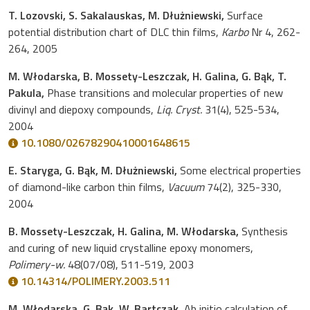
T. Lozovski, S. Sakalauskas, M. Dłużniewski,
Surface
potential distribution chart of DLC thin films,
Karbo
Nr 4, 262-
264, 2005
M. Włodarska, B. Mossety-Leszczak, H. Galina, G. Bąk, T.
Pakula,
Phase transitions and molecular properties of new
divinyl and diepoxy compounds,
Liq. Cryst.
31(4), 525-534,
2004
10.1080/02678290410001648615
E. Staryga, G. Bąk, M. Dłużniewski,
Some electrical properties
of diamond-like carbon thin films,
Vacuum
74(2), 325-330,
2004
B. Mossety-Leszczak, H. Galina, M. Włodarska,
Synthesis
and curing of new liquid crystalline epoxy monomers,
Polimery-w.
48(07/08), 511-519, 2003
10.14314/POLIMERY.2003.511
M. Włodarska, G. Bąk, W. Bartczak,
Ab initio calculation of