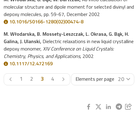
molecular structure and dipole moment for selected divinyl and
diepoxy molecules, pp. 59-67, December 2002
10.1016/S0166-1280(02)00474-8
M. Włodarska, B. Mossety-Leszczak, L. Okrasa, G. Bąk, H.
Galina, J. Ulanski,
Dielectric relaxations in new liquid crystalline
diepoxy monomer,
XIV Conference on Liquid Crystals:
Chemistry, Physics, and Applications
, 2002
10.1117/12.472169
Previous page
Next page
1
2
3
4
20
Elements per page