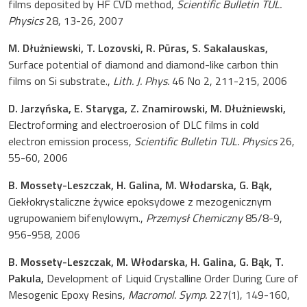
films deposited by HF CVD method,
Scientific Bulletin TUL.
Physics
28, 13-26, 2007
M. Dłużniewski, T. Lozovski, R. Pūras, S. Sakalauskas,
Surface potential of diamond and diamond-like carbon thin
films on Si substrate.,
Lith. J. Phys.
46 No 2, 211-215, 2006
D. Jarzyńska, E. Staryga, Z. Znamirowski, M. Dłużniewski,
Electroforming and electroerosion of DLC films in cold
electron emission process,
Scientific Bulletin TUL. Physics
26,
55-60, 2006
B. Mossety-Leszczak, H. Galina, M. Włodarska, G. Bąk,
Ciekłokrystaliczne żywice epoksydowe z mezogenicznym
ugrupowaniem bifenylowym.,
Przemysł Chemiczny
85/8-9,
956-958, 2006
B. Mossety-Leszczak, M. Włodarska, H. Galina, G. Bąk, T.
Pakula,
Development of Liquid Crystalline Order During Cure of
Mesogenic Epoxy Resins,
Macromol. Symp.
227(1), 149-160,