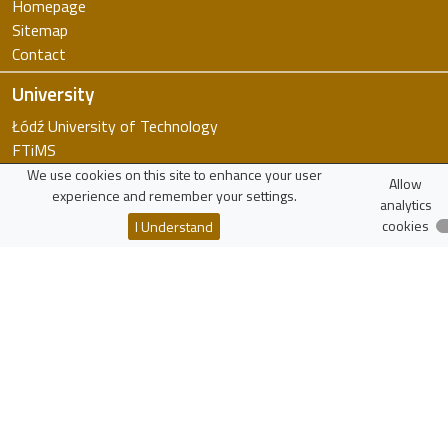
Homepage
Sitemap
Contact
University
Łódź University of Technology
FTiMS
WIKAMP
We use cookies on this site to enhance your user
Allow
experience and remember your settings.
virTUL
analytics
Employee Search
cookies
I Understand
Resources
Polish Scholarly Bibliography
National Science Centre
National Centre for Research and Development
More...
zaloguj