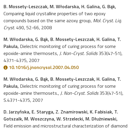
B. Mossety-Leszczak, M. Włodarska, H. Galina, G. Bąk,
Comparing liquid crystalline properties of two epoxy
compounds based on the same azoxy group,
Mol. Cryst. Liq.
Cryst.
490, 52-66, 2008
M. Włodarska, G. Bąk, B. Mossety-Leszczak, H. Galina, T.
Pakula,
Dielectric monitoring of curing process for some
epoxide-amine thermosets,
J. Non-Cryst. Solids
353(47-51),
4371-4375, 2007
10.1016/j.jnoncrysol.2007.04.050
M. Włodarska, G. Bąk, B. Mossety-Leszczak, H. Galina, T.
Pakula,
Dielectric monitoring of curing process for some
epoxide-amine thermosets.,
J. Non-Cryst. Solids
353(47-51),
S.4371-4375, 2007
D. Jarzyńska, E. Staryga, Z. Znamirowski, K. Fabisiak, T.
Gotszalk, M. Woszczyna, W. Strzelecki, M. Dłużniewski,
Field emission and microstructural characterization of diamond