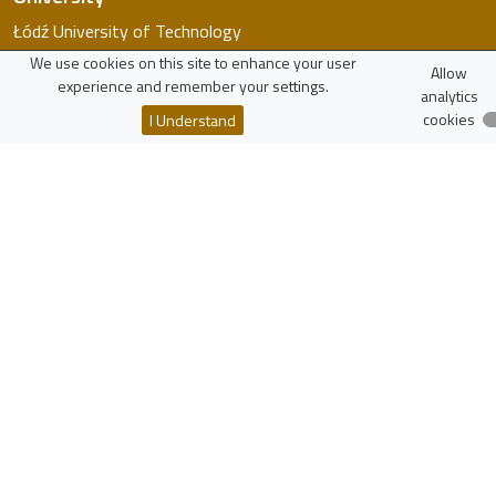
Łódź University of Technology
FTiMS
We use cookies on this site to enhance your user
Allow
WIKAMP
experience and remember your settings.
analytics
virTUL
cookies
I Understand
Employee Search
Resources
Polish Scholarly Bibliography
National Science Centre
National Centre for Research and Development
More...
zaloguj
Lodz University of Technology
Institute of Physics
Wólczańska 217/221