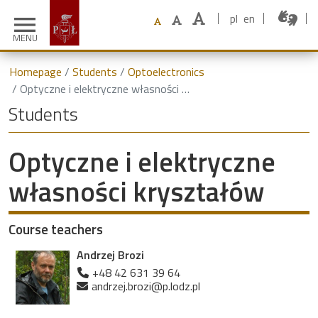
pl
en
menu
MENU
Homepage
Students
Optoelectronics
Optyczne i elektryczne własności kryształów
Students
Optyczne i elektryczne
własności kryształów
Course teachers
Andrzej Brozi
+48 42 631 39 64
andrzej.brozi@p.lodz.pl