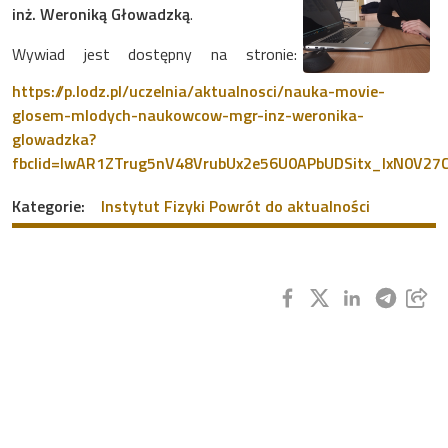
inż. Weroniką Głowadzką
.
Wywiad jest dostępny na stronie:
https://p.lodz.pl/uczelnia/aktualnosci/nauka-movie-
glosem-mlodych-naukowcow-mgr-inz-weronika-
glowadzka?
fbclid=IwAR1ZTrug5nV48VrubUx2e56U0APbUDSitx_IxN0V27
Kategorie:
Instytut Fizyki
Powrót do aktualności