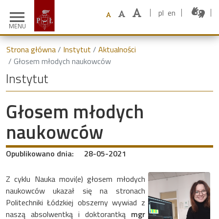
pl
en
menu
MENU
Strona główna
Instytut
Aktualności
Głosem młodych naukowców
Instytut
Głosem młodych
naukowców
Opublikowano dnia:
28-05-2021
Z cyklu Nauka movi(e) głosem młodych
naukowców ukazał się na stronach
Politechniki Łódzkiej obszerny wywiad z
naszą absolwentką i doktorantką
mgr