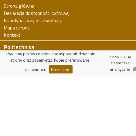
Strona główna
Deklaracja dostępności cyfrowej
Koordynatorzy ds. ewakuacji
Mapa strony
Kontakt
Politechnika
Używamy plików cookies aby usprawnić działanie
Politechnika Łódzka
Zezwalaj na
strony oraz zapamiętać Twoje preferowane
ciasteczka
Wydział FTiMS
analityczne
ustawienia.
Rozumiem
WIKAMP
virTUL
Znajdź pracownika
Zasoby
Wykaz czasopism punktowanych
Polska Bibliografia Naukowa
Narodowe Centrum Nauki
Narodowe Centrum Badań i Rozwoju