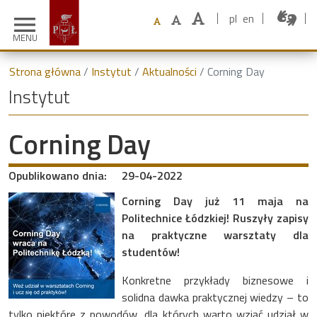
pl
en
menu
MENU
Strona główna
Instytut
Aktualności
Corning Day
Instytut
Corning Day
Opublikowano dnia:
29-04-2022
Corning Day już 11 maja na
Politechnice Łódzkiej! Ruszyły zapisy
na praktyczne warsztaty dla
studentów!
Konkretne przykłady biznesowe i
solidna dawka praktycznej wiedzy – to
tylko niektóre z powodów, dla których warto wziąć udział w