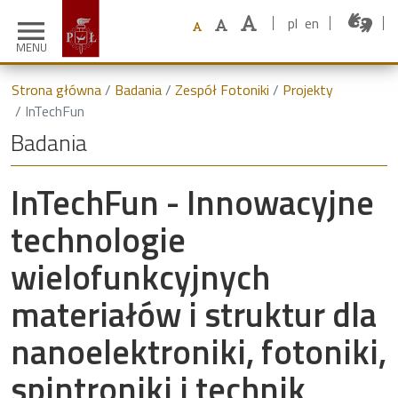
pl
en
menu
MENU
Strona główna
Badania
Zespół Fotoniki
Projekty
InTechFun
Badania
InTechFun - Innowacyjne
technologie
wielofunkcyjnych
materiałów i struktur dla
nanoelektroniki, fotoniki,
spintroniki i technik