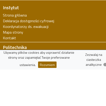
Instytut
Strona główna
Deklaracja dostępności cyfrowej
Koordynatorzy ds. ewakuacji
Mapa strony
Kontakt
Politechnika
Używamy plików cookies aby usprawnić działanie
Politechnika Łódzka
Zezwalaj na
strony oraz zapamiętać Twoje preferowane
ciasteczka
Wydział FTiMS
analityczne
ustawienia.
Rozumiem
WIKAMP
virTUL
Znajdź pracownika
Zasoby
Wykaz czasopism punktowanych
Polska Bibliografia Naukowa