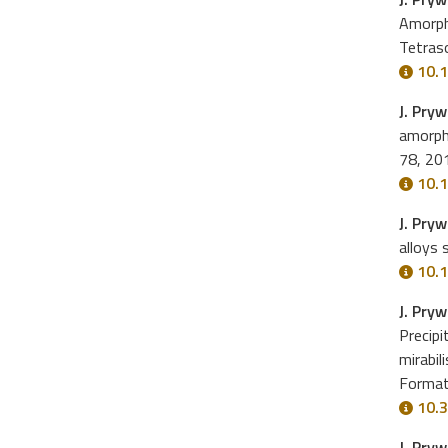
Amorph
Tetras
10.1
J. Pry
amorph
78, 20
10.1
J. Pryw
alloys
10.1
J. Pry
Precipi
mirabil
Format
10.3
J. Pryw