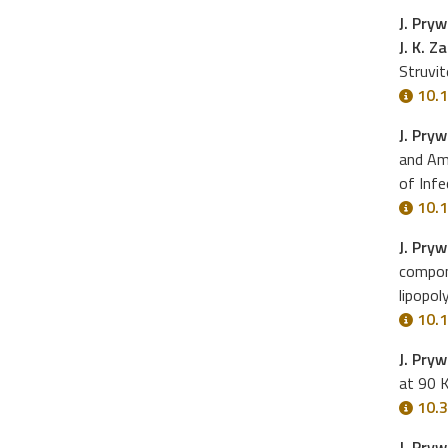
J. Pryw
J. K. Z
Struvit
10.1
J. Pry
and Am
of Infe
10.1
J. Pry
compone
lipopol
10.1
J. Pryw
at 90 
10.3
J. Pry