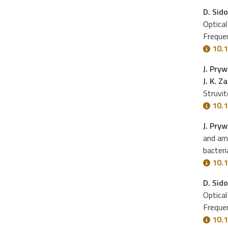
D. Sido
Optical
Freque
10.1
J. Pryw
J. K. Z
Struvit
10.1
J. Pry
and am
bacteri
10.
D. Sido
Optical
Freque
10.1