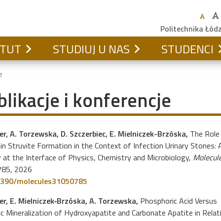
Politechnika Łód
YTUT
STUDIUJ U NAS
STUDENCI
e
blikacje i konferencje
er, A. Torzewska, D. Szczerbiec, E. Mielniczek-Brzóska,
The Role
in Struvite Formation in the Context of Infection Urinary Stones: 
 at the Interface of Physics, Chemistry and Microbiology,
Molecul
 785, 2026
390/molecules31050785
wer, E. Mielniczek‐Brzóska, A. Torzewska,
Phosphoric Acid Versus
c Mineralization of Hydroxyapatite and Carbonate Apatite in Relat