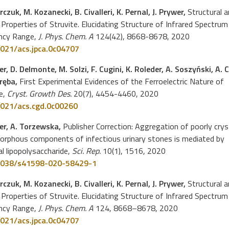
rczuk, M. Kozanecki, B. Civalleri, K. Pernal, J. Prywer,
Structural 
 Properties of Struvite. Elucidating Structure of Infrared Spectrum
ncy Range,
J. Phys. Chem. A
124(42), 8668-8678, 2020
021/acs.jpca.0c04707
er, D. Delmonte, M. Solzi, F. Cugini, K. Roleder, A. Soszyński, A. 
aręba,
First Experimental Evidences of the Ferroelectric Nature of
e,
Cryst. Growth Des.
20(7), 4454-4460, 2020
021/acs.cgd.0c00260
wer, A. Torzewska,
Publisher Correction: Aggregation of poorly cryst
orphous components of infectious urinary stones is mediated by
al lipopolysaccharide,
Sci. Rep.
10(1), 1516, 2020
1038/s41598-020-58429-1
rczuk, M. Kozanecki, B. Civalleri, K. Pernal, J. Prywer,
Structural 
 Properties of Struvite. Elucidating Structure of Infrared Spectrum
ncy Range,
J. Phys. Chem. A
124, 8668–8678, 2020
021/acs.jpca.0c04707