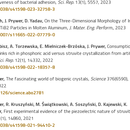
veness of bacterial adhesion,
Sci. Rep.
13(1), 5557, 2023
1038/s41598-023-32758-3
h, J. Prywer, D. Yadav,
On the Three-Dimensional Morphology of In
TiB2 Particles in Molten Aluminum,
J. Mater. Eng. Perform.
, 2023
1007/s11665-022-07779-0
bisz, A. Torzewska, E. Mielniczek-Brzóska, J. Prywer,
Consumptio
inks rich in phosphoric acid versus struvite crystallization from artif
ci. Rep.
12(1), 14332, 2022
1038/s41598-022-18357-8
er,
The fascinating world of biogenic crystals,
Science
376(6590),
022
126/science.abo2781
er, R. Kruszyński, M. Świątkowski, A. Soszyński, D. Kajewski, K.
r,
First experimental evidence of the piezoelectric nature of struvi
(1), 14860, 2021
1038/s41598-021-94410-2