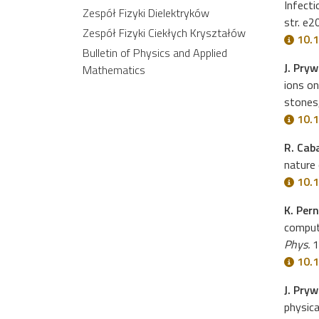
Infecti
Zespół Fizyki Dielektryków
str. e
Zespół Fizyki Ciekłych Kryształów
10.1
Bulletin of Physics and Applied
J. Pry
Mathematics
ions on
stones
10.
R. Caba
nature 
10.
K. Pern
computa
Phys.
1
10.
J. Pry
physica