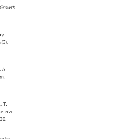
 Growth
ry
(3),
. A
on,
, T.
laserze
38,
ion by