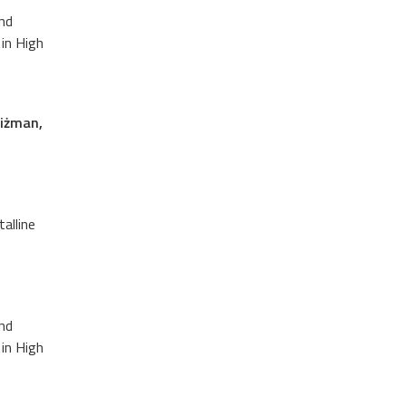
and
 in High
Ciżman,
alline
and
 in High