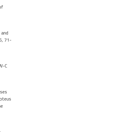
of
9
e and
, 71-
-W-C
ases
roteus
ne
n