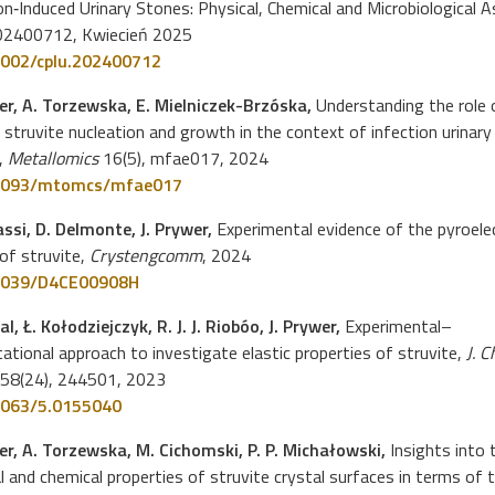
on‐Induced Urinary Stones: Physical, Chemical and Microbiological A
202400712, Kwiecień 2025
002/cplu.202400712
wer, A. Torzewska, E. Mielniczek-Brzóska,
Understanding the role 
 struvite nucleation and growth in the context of infection urinary
,
Metallomics
16(5), mfae017, 2024
1093/mtomcs/mfae017
ssi, D. Delmonte, J. Prywer,
Experimental evidence of the pyroelec
of struvite,
Crystengcomm
, 2024
1039/D4CE00908H
al, Ł. Kołodziejczyk, R. J. J. Riobóo, J. Prywer,
Experimental–
tional approach to investigate elastic properties of struvite,
J. 
58(24), 244501, 2023
1063/5.0155040
wer, A. Torzewska, M. Cichomski, P. P. Michałowski,
Insights into 
l and chemical properties of struvite crystal surfaces in terms of 