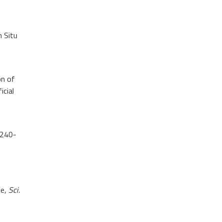
 Situ
n of
icial
 240-
te,
Sci.