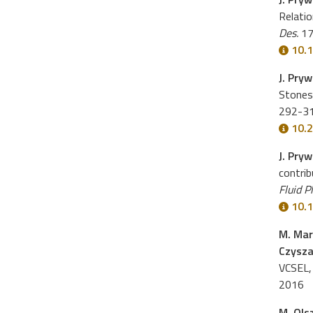
Relatio
Des.
17
10.1
J. Pryw
Stones
292-31
10.
J. Pry
contrib
Fluid P
10.1
M. Mar
Czysz
VCSEL
2016
M. Olsz