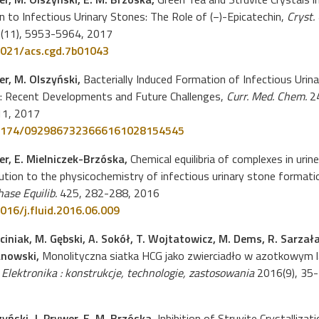
n to Infectious Urinary Stones: The Role of (−)-Epicatechin,
Cryst.
(11), 5953-5964, 2017
021/acs.cgd.7b01043
er, M. Olszyński,
Bacterially Induced Formation of Infectious Urina
: Recent Developments and Future Challenges,
Curr. Med. Chem.
24
1, 2017
2174/0929867323666161028154545
wer, E. Mielniczek-Brzóska,
Chemical equilibria of complexes in urine
ution to the physicochemistry of infectious urinary stone formati
hase Equilib.
425, 282-288, 2016
016/j.fluid.2016.06.009
ciniak, M. Gębski, A. Sokół, T. Wojtatowicz, M. Dems, R. Sarzała
anowski,
Monolityczna siatka HCG jako zwierciadło w azotkowym 
,
Elektronika : konstrukcje, technologie, zastosowania
2016(9), 35-
yński, J. Prywer, E. M. Brzóska,
Inhibition of Struvite Crystallizat