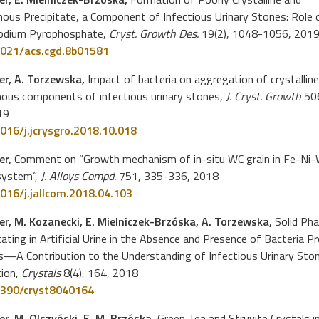
ous Precipitate, a Component of Infectious Urinary Stones: Role 
odium Pyrophosphate,
Cryst. Growth Des.
19(2), 1048-1056, 201
021/acs.cgd.8b01581
wer, A. Torzewska,
Impact of bacteria on aggregation of crystallin
ous components of infectious urinary stones,
J. Cryst. Growth
506
19
016/j.jcrysgro.2018.10.018
er,
Comment on “Growth mechanism of in-situ WC grain in Fe-Ni
 system”,
J. Alloys Compd.
751, 335-336, 2018
016/j.jallcom.2018.04.103
wer, M. Kozanecki, E. Mielniczek-Brzóska, A. Torzewska,
Solid Ph
tating in Artificial Urine in the Absence and Presence of Bacteria P
is—A Contribution to the Understanding of Infectious Urinary Sto
ion,
Crystals
8(4), 164, 2018
390/cryst8040164
er, M. Olszyński, E. M. Brzóska,
Green Tea and Struvite Crystals i