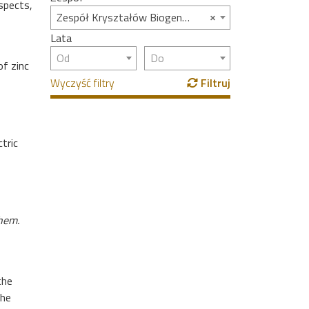
spects,
×
Zespół Kryształów Biogenicznych
Lata
Od
Do
of zinc
Wyczyść filtry
Filtruj
tric
Chem.
the
the