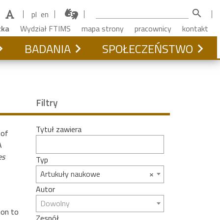
search
pl
en
zka
Wydział FTIMS
mapa strony
pracownicy
kontakt
BADANIA
SPOŁECZEŃSTWO
Filtry
Tytuł zawiera
 of
A
es
Typ
×
Artukuły naukowe
Autor
Dowolny
ion to
Zespół