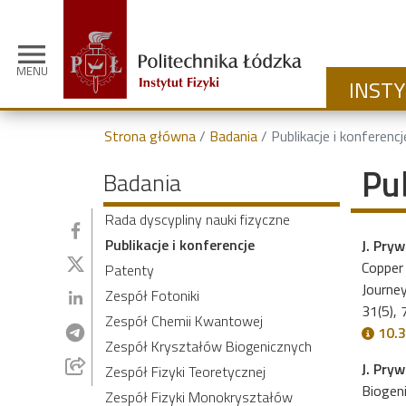
menu
MENU
INST
Strona główna
Badania
Publikacje i konferencj
Pu
Badania
Rada dyscypliny nauki fizyczne
Publikacje i konferencje
J. Pryw
Copper 
Patenty
Journey
Zespół Fotoniki
31(5),
Zespół Chemii Kwantowej
10.3
Zespół Kryształów Biogenicznych
J. Pry
Zespół Fizyki Teoretycznej
Biogeni
Zespół Fizyki Monokryształów