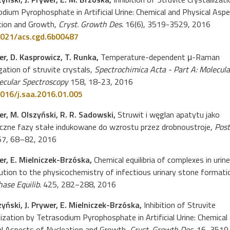
dium Pyrophosphate in Artificial Urine: Chemical and Physical Asp
tion and Growth,
Cryst. Growth Des.
16(6), 3519-3529, 2016
021/acs.cgd.6b00487
er, D. Kasprowicz, T. Runka,
Temperature-dependent μ-Raman
gation of struvite crystals,
Spectrochimica Acta - Part A: Molecul
ecular Spectroscopy
158, 18-23, 2016
016/j.saa.2016.01.005
er, M. Olszyński, R. R. Sadowski,
Struwit i węglan apatytu jako
iczne fazy stałe indukowane do wzrostu przez drobnoustroje,
Pos
7, 68–82, 2016
wer, E. Mielniczek-Brzóska,
Chemical equilibria of complexes in urine
ution to the physicochemistry of infectious urinary stone formati
hase Equilib.
425, 282−288, 2016
yński, J. Prywer, E. Mielniczek-Brzóska,
Inhibition of Struvite
lization by Tetrasodium Pyrophosphate in Artificial Urine: Chemical
al Aspects of Nucleation and Growth,
Cryst. Growth Des.
16, 3519