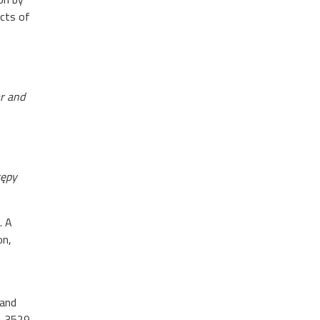
ects of
ar and
tępy
. A
on,
 and
−3529.,