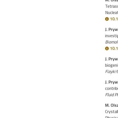
Tetraso
Nuclea
10.1
J. Pryw
investi
Biomol
10.1
J. Pryw
biogen
Fizyki
6
J. Pry
contrib
Fluid P
M. Olsz
Crystal
Physic