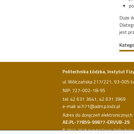
po
Duże il
Dlatego
jest p
Katego
Politechnika Łódzka, Instytut Fiz
ul. Wólczańska 217/221, 93-005 Ł
NIP: 727-002-18-95
tel:
42 631 3641
,
42 631 3969
e-mail:
w7i71@adm.p.lodz.pl
Adres do doręczeń elektronicznych 
AE:PL-77859-99877-ERVVB-29
© 2013-2025 Instytut Fizyki, Politechnik