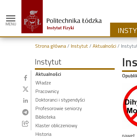
menu
MENU
INST
Strona główna
Instytut
Aktualności
Instytu
In
Instytut
Aktualności
Opubli
Władze
Pracownicy
Doktoranci i stypendyści
Profesorowie seniorzy
Biblioteka
Klaster obliczeniowy
Historia
nawet 