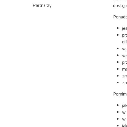
Partnerzy
dostęp
Ponad
je
pr
ni
w 
ws
pr
mo
zm
zo
Pomimo
ja
w 
w 
ja