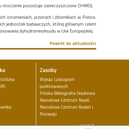
u otoczenie pozostaje zanieczyszczone DHMO).
 strumieniach, jeziorach i zbiornikach w Polsce.
lskich jednostek badawczych, której głównym celem
osowania dyhydrominoksydu w Unii Europejskiej.
Powrót do aktualności
ika
Zasoby
a Łódzka
Wykaz czasopism
iMS
punktowanych
Polska Bibliografia Naukowa
Narodowe Centrum Nauki
ownika
Narodowe Centrum Badań i
Rozwoju
więcej