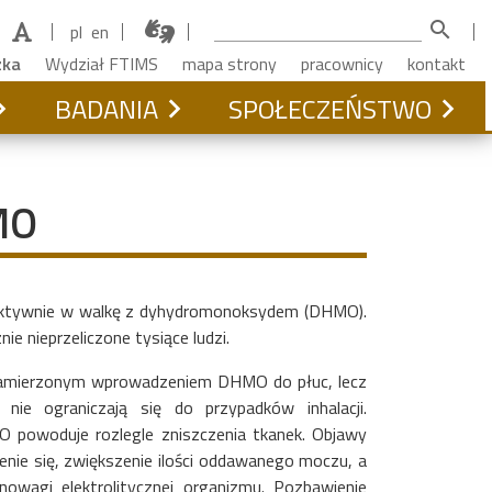
search
pl
en
zka
Wydział FTIMS
mapa strony
pracownicy
kontakt
BADANIA
SPOŁECZEŃSTWO
MO
ię aktywnie w walkę z dyhydromonoksydem (DHMO).
e nieprzeliczone tysiące ludzi.
amierzonym wprowadzeniem DHMO do płuc, lecz
nie ograniczają się do przypadków inhalacji.
 powoduje rozlegle zniszczenia tkanek. Objawy
e się, zwiększenie ilości oddawanego moczu, a
owagi elektrolitycznej organizmu. Pozbawienie