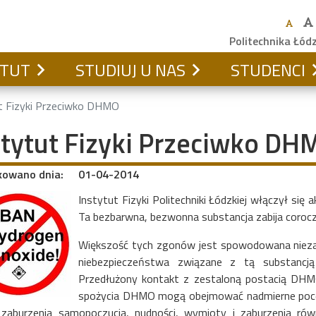
Politechnika Łód
YTUT
STUDIUJ U NAS
STUDENCI
t Fizyki Przeciwko DHMO
stytut Fizyki Przeciwko DH
kowano dnia:
01-04-2014
Instytut Fizyki Politechniki Łódzkiej włączył s
Ta bezbarwna, bezwonna substancja zabija coroczni
Większość tych zgonów jest spowodowana niez
niebezpieczeństwa związane z tą substancją 
Przedłużony kontakt z zestaloną postacią DHMO
spożycia DHMO mogą obejmować nadmierne poceni
zaburzenia samopoczucia, nudności, wymioty i zaburzenia równ