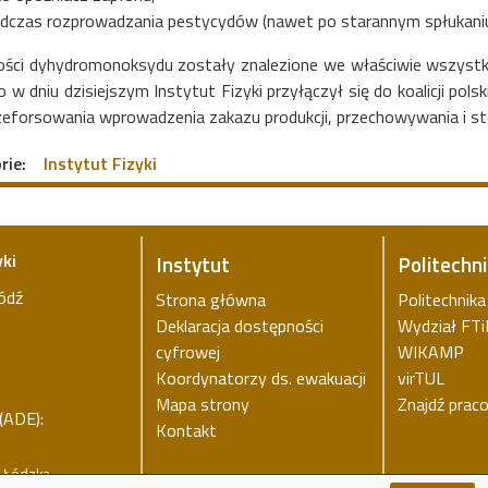
dczas rozprowadzania pestycydów (nawet po starannym spłukani
ości dyhydromonoksydu zostały znalezione we właściwie wszystkich
 w dniu dzisiejszym Instytut Fizyki przyłączył się do koalicji po
rzeforsowania wprowadzenia zakazu produkcji, przechowywania i st
rie:
Instytut Fizyki
yki
Instytut
Politechn
ódź
Strona główna
Politechnik
Deklaracja dostępności
Wydział FT
cyfrowej
WIKAMP
Koordynatorzy ds. ewakuacji
virTUL
Mapa strony
Znajdź prac
(ADE):
Kontakt
a Łódzka