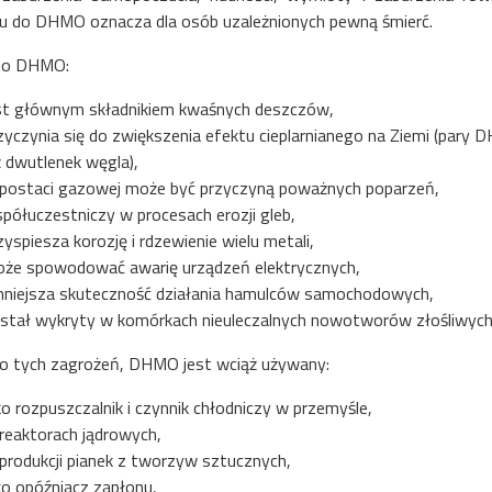
u do DHMO oznacza dla osób uzależnionych pewną śmierć.
to DHMO:
st głównym składnikiem kwaśnych deszczów,
zyczynia się do zwiększenia efektu cieplarnianego na Ziemi (pary 
ż dwutlenek węgla),
postaci gazowej może być przyczyną poważnych poparzeń,
półuczestniczy w procesach erozji gleb,
zyspiesza korozję i rdzewienie wielu metali,
że spowodować awarię urządzeń elektrycznych,
niejsza skuteczność działania hamulców samochodowych,
stał wykryty w komórkach nieuleczalnych nowotworów złośliwych
 tych zagrożeń, DHMO jest wciąż używany:
ko rozpuszczalnik i czynnik chłodniczy w przemyśle,
reaktorach jądrowych,
produkcji pianek z tworzyw sztucznych,
ko opóźniacz zapłonu,