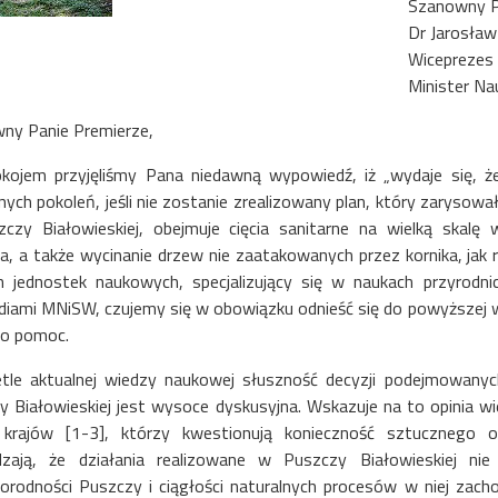
Szanowny 
Dr Jarosła
Wiceprezes
Minister Na
ny Panie Premierze,
okojem przyjęliśmy Pana niedawną wypowiedź, iż „wydaje się, że
ych pokoleń, jeśli nie zostanie zrealizowany plan, który zarysowa
czy Białowieskiej, obejmuje cięcia sanitarne na wielką skal
a, a także wycinanie drzew nie zaatakowanych przez kornika, jak r
ch jednostek naukowych, specjalizujący się w naukach przyrodni
diami MNiSW, czujemy się w obowiązku odnieść się do powyższej w
 o pomoc.
tle aktualnej wiedzy naukowej słuszność decyzji podejmowanyc
y Białowieskiej jest wysoce dyskusyjna. Wskazuje na to opinia w
 krajów [1-3], którzy kwestionują konieczność sztucznego og
dzają, że działania realizowane w Puszczy Białowieskiej ni
norodności Puszczy i ciągłości naturalnych procesów w niej za