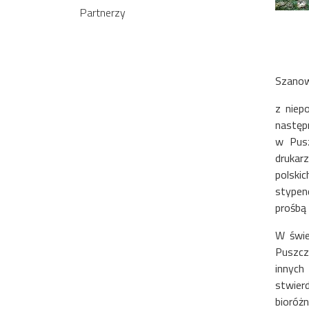
Partnerzy
Szanow
z niep
następn
w Pusz
drukarz
polski
stypen
prośbą
W świe
Puszcz
innych
stwier
bioróż