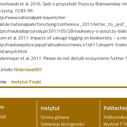
sołowski et al. 2016. Spór o przyszłość Puszczy Białowieskiej: mi
czystą, 72:83-99.
tp://www.nationalpark-bayerischer-
ld.de/nationalpark/forschung/conference_2017/letter_to_prof
tps://naukadlaprzyrody.pl/2017/05/28/naukowcy-o-puszczy-bialow
orn et al. 2017. Impacts of salvage logging on biodiversity – a met
tp://naukawpolsce.pap.pl/aktualnosci/news,414617,ekspert-trudn
nitarnych.html
ndenmayer et al. 2017. Please do not disturb ecosystems further. 
 źródło
flickr/vlod007
rie:
Instytut Fizyki
yki
Instytut
Politechn
ódź
Strona główna
Politechnik
Deklaracja dostępności
Wydział FT