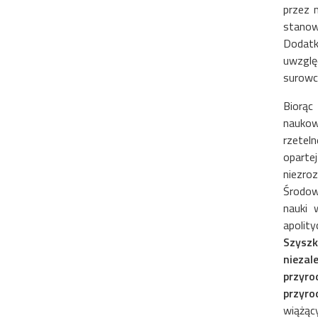
przez 
stanow
Dodatk
uwzglę
surowc
Biorąc
naukow
rzetel
oparte
niezroz
Środow
nauki 
apolit
Szyszk
niezal
przyro
przyro
wiążąc