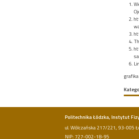
We
Oj
ht
wa
ht
Th
ht
sa
Li
grafika
Katego
Politechnika Łódzka, Instytut Fiz
ul. Wólczańska 217/221, 93-005 Ł
NIP: 727-002-18-95