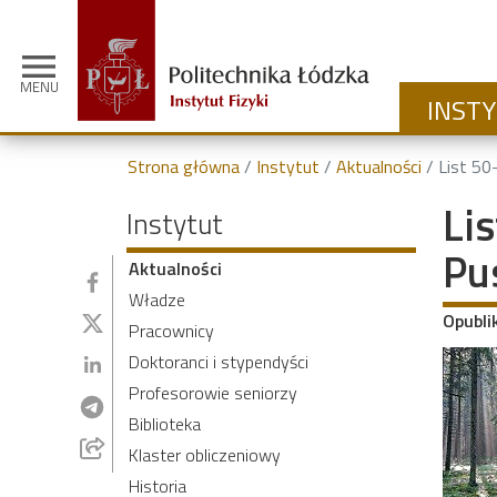
menu
MENU
INST
Strona główna
Instytut
Aktualności
List 50-ciu st
Li
Instytut
Pu
Aktualności
Władze
Opubli
Pracownicy
Doktoranci i stypendyści
Profesorowie seniorzy
Biblioteka
Klaster obliczeniowy
Historia