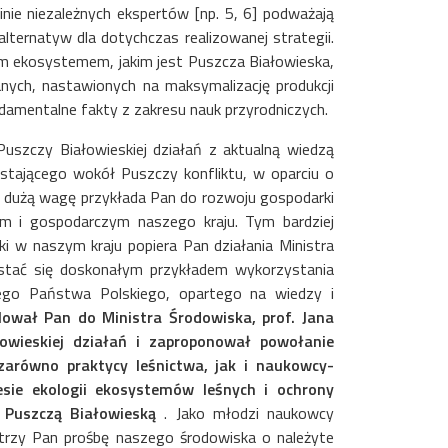
nie niezależnych ekspertów [np. 5, 6] podważają
ternatyw dla dotychczas realizowanej strategii.
m ekosystemem, jakim jest Puszcza Białowieska,
nych, nastawionych na maksymalizację produkcji
amentalne fakty z zakresu nauk przyrodniczych.
uszczy Białowieskiej działań z aktualną wiedzą
tającego wokół Puszczy konfliktu, w oparciu o
o dużą wagę przykłada Pan do rozwoju gospodarki
m i gospodarczym naszego kraju. Tym bardziej
ki w naszym kraju popiera Pan działania Ministra
stać się doskonałym przykładem wykorzystania
nego Państwa Polskiego, opartego na wiedzy i
lował Pan do Ministra Środowiska, prof. Jana
owieskiej działań i zaproponował powołanie
zarówno praktycy leśnictwa, jak i naukowcy-
esie ekologii ekosystemów leśnych i ochrony
a Puszczą Białowieską
. Jako młodzi naukowcy
trzy Pan prośbę naszego środowiska o należyte