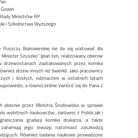
Pan
w Gowin
 Rady Ministrów RP
uki i Szkolnictwa Wyższego
 Puszczy Białowieskiej nie da się uratować dla
ł Minister Szyszko” (plan ten, realizowany obecnie
ę w drzewostanach zaatakowanych przez kornika
ównież drzew innych niż świerki). Jako pracownicy
czych i ścisłych, odznaczeni w ostatnich latach
ypowiedzi, a równocześnie zwrócić się do Pana z
h obecnie przez Ministra Środowiska w sprawie
ielu wybitnych naukowców, zarówno z Polski jak i
raniczania gradacji kornika drukarza, a także
e zahamują jego inwazji, natomiast zaszkodzą
chodzących. Również badania naukowe prowadzone