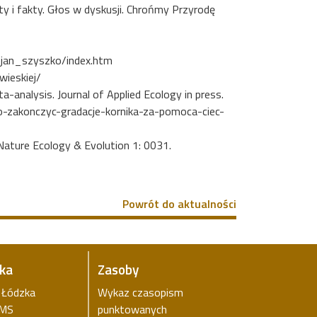
ty i fakty. Głos w dyskusji. Chrońmy Przyrodę
_jan_szyszko/index.htm
ieskiej/
a-analysis. Journal of Applied Ecology in press.
o-zakonczyc-gradacje-kornika-za-pomoca-ciec-
Nature Ecology & Evolution 1: 0031.
Powrót do aktualności
ika
Zasoby
a Łódzka
Wykaz czasopism
iMS
punktowanych