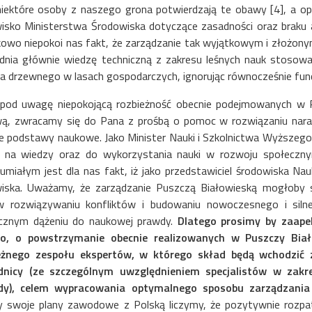
niektóre osoby z naszego grona potwierdzają te obawy [4], a opi
isko Ministerstwa Środowiska dotyczące zasadności oraz braku al
owo niepokoi nas fakt, że zarządzanie tak wyjątkowym i złożony
dnia głównie wiedzę techniczną z zakresu leśnych nauk stosowa
a drzewnego w lasach gospodarczych, ignorując równocześnie fund
 pod uwagę niepokojącą rozbieżność obecnie podejmowanych w P
ą, zwracamy się do Pana z prośbą o pomoc w rozwiązaniu naras
ne podstawy naukowe. Jako Minister Nauki i Szkolnictwa Wyższeg
j na wiedzy oraz do wykorzystania nauki w rozwoju społeczny
umiałym jest dla nas fakt, iż jako przedstawiciel środowiska Nau
iska. Uważamy, że zarządzanie Puszczą Białowieską mogłoby 
w rozwiązywaniu konfliktów i budowaniu nowoczesnego i sil
ycznym dążeniu do naukowej prawdy.
Dlatego prosimy by zaape
o, o powstrzymanie obecnie realizowanych w Puszczy Biał
eżnego zespołu ekspertów, w którego skład będą wchodzić 
dnicy (ze szczególnym uwzględnieniem specjalistów w zakr
dy), celem wypracowania optymalnego sposobu zarządzani
y swoje plany zawodowe z Polską liczymy, że pozytywnie rozpa