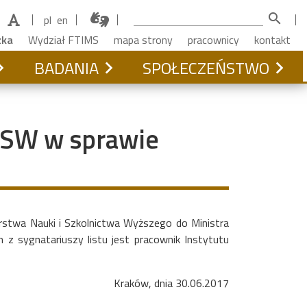
search
pl
en
zka
Wydział FTIMS
mapa strony
pracownicy
kontakt
BADANIA
SPOŁECZEŃSTWO
iSW w sprawie
rstwa Nauki i Szkolnictwa Wyższego do Ministra
 z sygnatariuszy listu jest pracownik Instytutu
Kraków, dnia 30.06.2017