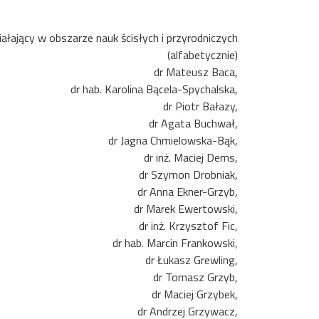
łający w obszarze nauk ścisłych i przyrodniczych
(alfabetycznie)
dr Mateusz Baca,
dr hab. Karolina Bącela-Spychalska,
dr Piotr Bałazy,
dr Agata Buchwał,
dr Jagna Chmielowska-Bąk,
dr inż. Maciej Dems,
dr Szymon Drobniak,
dr Anna Ekner-Grzyb,
dr Marek Ewertowski,
dr inż. Krzysztof Fic,
dr hab. Marcin Frankowski,
dr Łukasz Grewling,
dr Tomasz Grzyb,
dr Maciej Grzybek,
dr Andrzej Grzywacz,