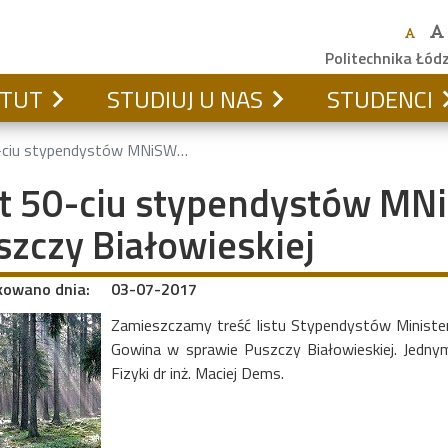
Politechnika Łód
YTUT
STUDIUJ U NAS
STUDENCI
ypendystów MNiSW w sprawie Puszczy Białowieskiej
st 50-ciu stypendystów MN
szczy Białowieskiej
kowano dnia:
03-07-2017
Zamieszczamy treść listu Stypendystów Ministe
Gowina w sprawie Puszczy Białowieskiej. Jednym
Fizyki dr inż. Maciej Dems.