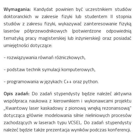
Wymagania:
Kandydat powinien być uczestnikiem studiów
doktoranckich w zakresie fizyki lub studentem II stopnia
studiów z zakresu fizyki, wykazywać zainteresowanie fizyką
laserów półprzewodnikowych (potwierdzone odpowiednią
tematyką pracy magisterskiej lub inżynierskiej) oraz posiadać
umiejętności dotyczące:
- rozwiązywania równań różniczkowych,
- podstaw technik symulacji komputerowych,
- programowania w językach: C++ oraz python.
Opis zadań:
Do zadań stypendysty będzie należeć aktywna
współpraca naukowa z kierownikiem i wykonawcami projektu
„Kwantowy laser kaskadowy z pionową wnęką rezonansową”
dotycząca głównie modelowania silnie nieliniowych procesów
zachodzących w laserach typu VCSEL. Do zadań stypendysty
należeć będzie także prezentacja wyników podczas konferencji.