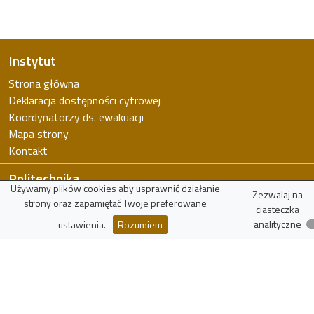
Instytut
Strona główna
Deklaracja dostępności cyfrowej
Koordynatorzy ds. ewakuacji
Mapa strony
Kontakt
Politechnika
Używamy plików cookies aby usprawnić działanie
Zezwalaj na
Politechnika Łódzka
strony oraz zapamiętać Twoje preferowane
ciasteczka
Wydział FTiMS
analityczne
ustawienia.
Rozumiem
WIKAMP
virTUL
Znajdź pracownika
Zasoby