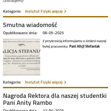
Gratulujemy!
na temat Autor najlepszyc
Kategorie:
Instytut Fizyki
więcej
Smutna wiadomość
Opublikowano dnia:
06-05-2025
Z przykrością informujemy o śmierci naszej
byłej pracownicy
Pani Alicji Stefaniak
na temat Smutna wiadom
Kategorie:
Instytut Fizyki
więcej
Nagroda Rektora dla naszej studentki
Pani Anity Rambo
Opublikowano dnia:
17-04-2025