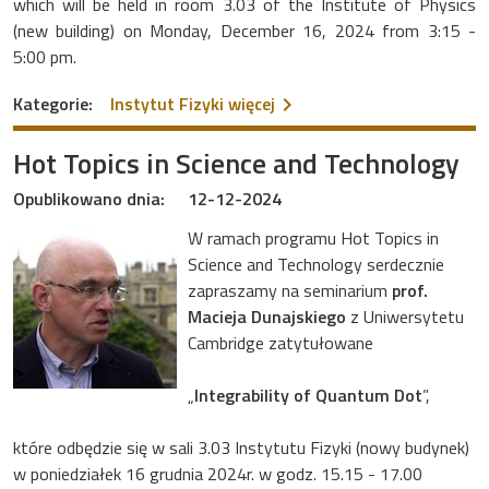
which will be held in room 3.03 of the Institute of Physics
(new building) on Monday, December 16, 2024 from 3:15 -
5:00 pm.
na temat Hot Topics in Sc
Kategorie:
Instytut Fizyki
więcej
Hot Topics in Science and Technology
Opublikowano dnia:
12-12-2024
W ramach programu Hot Topics in
Science and Technology serdecznie
zapraszamy na seminarium
prof.
Macieja Dunajskiego
z Uniwersytetu
Cambridge zatytułowane
„
Integrability of Quantum Dot
”,
które odbędzie się w sali 3.03 Instytutu Fizyki (nowy budynek)
w poniedziałek 16 grudnia 2024r. w godz. 15.15 - 17.00