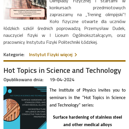
Olimpiady Fizycznej i startami w
konkursach przedmiotowych
zapraszamy na „Trening olimpijski”!
Koło fizyczne otwarte dla uczniów
łódzkich szkół średnich poprowadzą Przemysław Dudek,
nauczyciel fizyki w I Liceum Ogólnokształcącym, oraz
pracownicy Instytutu Fizyki Politechniki Łódzkiej.
na temat Trening olimpijski
Kategorie:
Instytut Fizyki
więcej
Hot Topics in Science and Technology
Opublikowano dnia:
19-04-2024
The Institute of Physics invites you to
seminars in the “Hot Topics in Science
and Technology” series:
Surface hardening of stainless steel
and other medical alloys