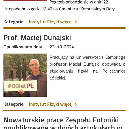
Pogrzeb odbędzie się w dniu 22
listopada br. o godz. 13.40 na Cmentarzu Komunalnym Doły.
na temat Smutna wiadom
Kategorie:
Instytut Fizyki
więcej
Prof. Maciej Dunajski
Opublikowano dnia:
23-10-2024
Pracujący na Uniwersytecie Cambridge
profesor Maciej Dunajski opowiada o
studiowaniu fizyki na Politechnice
Łódzkiej.
na temat Prof. Maciej Duna
Kategorie:
Instytut Fizyki
więcej
Nowatorskie prace Zespołu Fotoniki
opublikowane w dwóch artykułach w