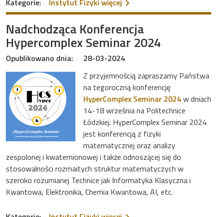
na temat Upcoming Hyperc
Kategorie:
Instytut Fizyki
więcej
Nadchodząca Konferencja
Hypercomplex Seminar 2024
Opublikowano dnia:
28-03-2024
Z przyjemnością zapraszamy Państwa
na tegoroczną konferencję
HyperComplex Seminar 2024
w dniach
14-18 września na Politechnice
Łódzkiej. HyperComplex Seminar 2024
jest konferencją z fizyki
matematycznej oraz analizy
zespolonej i kwaternionowej i także odnoszącej się do
stosowalności rozmaitych struktur matematyczych w
szeroko rozumianej Technice jak Informatyka Klasyczna i
Kwantowa, Elektronika, Chemia Kwantowa, AI, etc.
na temat Nadchodząca Kon
Kategorie:
Instytut Fizyki
więcej