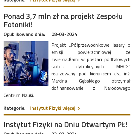
Ponad 3,7 mln zł na projekt Zespołu
Fotoniki!
Opublikowano dnia:
08-03-2024
Projekt „Półprzewodnikowe lasery o
emisji powierzchniowej ze
zwierciadłami w postaci podfalowych
siatek dyfrakcyjnych MHCG”
realizowany pod kierunkiem dra inż.
Marcina Gębskiego otrzymał
dofinansowanie z Narodowego
Centrum Nauki.
na temat Ponad 3,7 mln zł 
Kategorie:
Instytut Fizyki
więcej
Instytut Fizyki na Dniu Otwartym PŁ!
Opublikowano dnia:
22-02-2024