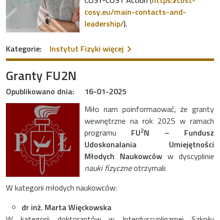
cosy.eu/main-contacts-and-
leadership/
).
na temat Dr Agnieszka Krz
Kategorie:
Instytut Fizyki
więcej
Granty FU2N
Opublikowano dnia:
16-01-2025
Miło nam poinformaować, że granty
wewnętrzne na rok 2025 w ramach
2
programu
FU
N – Fundusz
Udoskonalania Umiejętności
Młodych Naukowców
w dyscyplinie
nauki fizyczne
otrzymali:
W kategorii młodych naukowców:
dr inż. Marta Więckowska
W kategorii doktorantów w Interdyscyplinarnej Szkoły