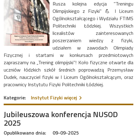
Rusza kolejna edycja "Treningu
Olimpijskiego z Fizyki" 💪 I Liceum
Ogólnokształcącego i Wydziału FTIMS
Politechniki Łódzkiej. Wszystkich
licealistów zainteresowanych
poszerzaniem wiedzy z fizyki,
udziałem w zawodach Olimpiady
Fizycznej i startami w konkursach przedmiotowych
zapraszamy na „Trening olimpijski”! Koło fizyczne otwarte dla
uczniów łódzkich szkół średnich poprowadzą Przemysław
Dudek, nauczyciel fizyki w I Liceum Ogólnokształcącym, oraz
pracownicy Instytutu Fizyki Politechniki Łódzkiej.
na temat Trening Olimpijski
Kategorie:
Instytut Fizyki
więcej
Jubileuszowa konferencja NUSOD
2025
Opublikowano dnia:
09-09-2025