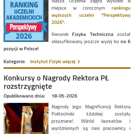
Nasza Uczelnia zajęła wysokie 8
miejsce w corocznym
rankingu
wyższych uczelni "Perspektywy
2026"
.
Kierunek
Fizyka Techniczna
został
sklasyfikowany jeszcze wyżej bo
na 6
pozycji w Polsce!
na temat Politechnika Łód
Kategorie:
Instytut Fizyki
więcej
Konkursy o Nagrody Rektora PŁ
rozstrzygnięte
Opublikowano dnia:
18-05-2026
Nagrody Jego Magnificencji Rektora
Politechniki Łódzkiej zostały
przyznane! Wśród laureatów i
wyróżnionych są nasi pracownicy i